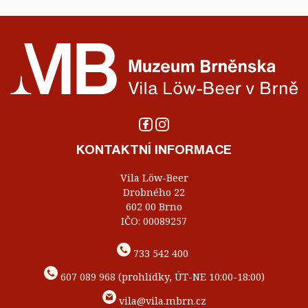
KONTAKTNÍ INFORMACE
Vila Löw-Beer
Drobného 22
602 00 Brno
IČO: 00089257
733 542 400
607 089 968 (prohlídky, ÚT-NE 10:00-18:00)
vila@vila.mbrn.cz