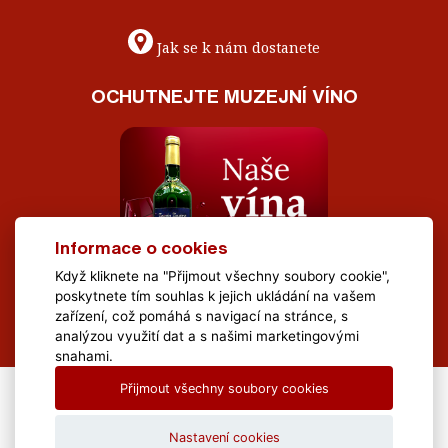
Jak se k nám dostanete
OCHUTNEJTE MUZEJNÍ VÍNO
Informace o cookies
Když kliknete na "Přijmout všechny soubory cookie",
poskytnete tím souhlas k jejich ukládání na vašem
zařízení, což pomáhá s navigací na stránce, s
analýzou využití dat a s našimi marketingovými
snahami.
Přijmout všechny soubory cookies
All Rights Reserved Muzeum Brněnska © 2020, Webdesign by
LE
CLAVERA s.r.o.
Nastavení cookies