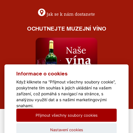
Jak se k nám dostanete
OCHUTNEJTE MUZEJNÍ VÍNO
Informace o cookies
Když kliknete na "Přijmout všechny soubory cookie",
poskytnete tím souhlas k jejich ukládání na vašem
zařízení, což pomáhá s navigací na stránce, s
analýzou využití dat a s našimi marketingovými
snahami.
Přijmout všechny soubory cookies
All Rights Reserved Muzeum Brněnska © 2020, Webdesign by
LE
CLAVERA s.r.o.
Nastavení cookies