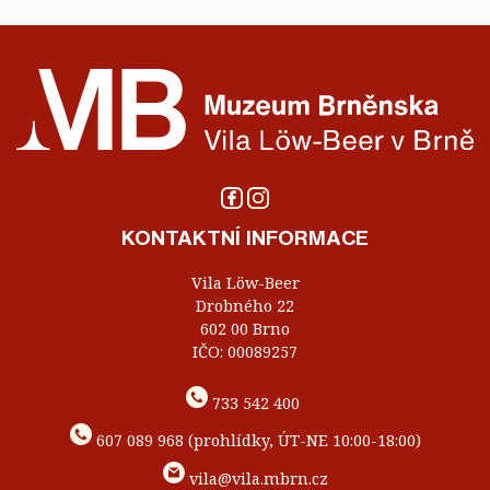
KONTAKTNÍ INFORMACE
Vila Löw-Beer
Drobného 22
602 00 Brno
IČO: 00089257
733 542 400
607 089 968 (prohlídky, ÚT-NE 10:00-18:00)
vila@vila.mbrn.cz