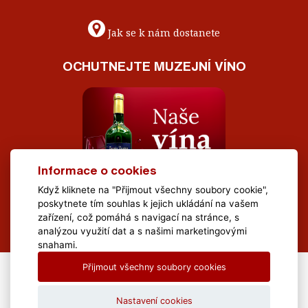
Jak se k nám dostanete
OCHUTNEJTE MUZEJNÍ VÍNO
Informace o cookies
Když kliknete na "Přijmout všechny soubory cookie",
poskytnete tím souhlas k jejich ukládání na vašem
zařízení, což pomáhá s navigací na stránce, s
analýzou využití dat a s našimi marketingovými
snahami.
Přijmout všechny soubory cookies
All Rights Reserved Muzeum Brněnska © 2020, Webdesign by
LE
CLAVERA s.r.o.
Nastavení cookies