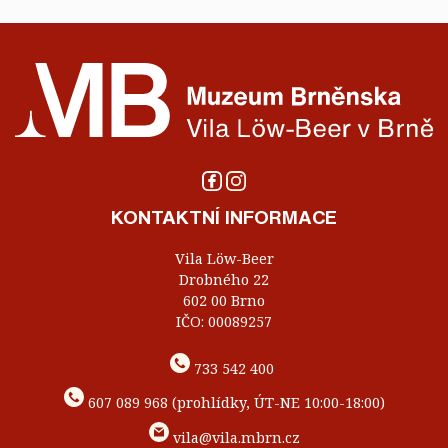
KONTAKTNÍ INFORMACE
Vila Löw-Beer
Drobného 22
602 00 Brno
IČO: 00089257
733 542 400
607 089 968 (prohlídky, ÚT-NE 10:00-18:00)
vila@vila.mbrn.cz