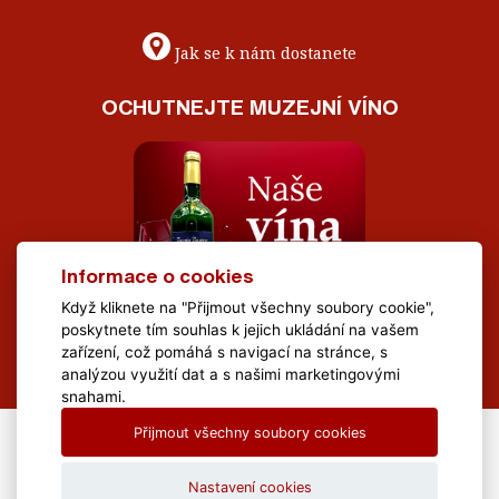
Jak se k nám dostanete
OCHUTNEJTE MUZEJNÍ VÍNO
Informace o cookies
Když kliknete na "Přijmout všechny soubory cookie",
poskytnete tím souhlas k jejich ukládání na vašem
zařízení, což pomáhá s navigací na stránce, s
analýzou využití dat a s našimi marketingovými
snahami.
Přijmout všechny soubory cookies
All Rights Reserved Muzeum Brněnska © 2020, Webdesign by
LE
CLAVERA s.r.o.
Nastavení cookies