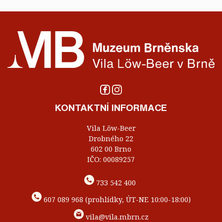
KONTAKTNÍ INFORMACE
Vila Löw-Beer
Drobného 22
602 00 Brno
IČO: 00089257
733 542 400
607 089 968 (prohlídky, ÚT-NE 10:00-18:00)
vila@vila.mbrn.cz