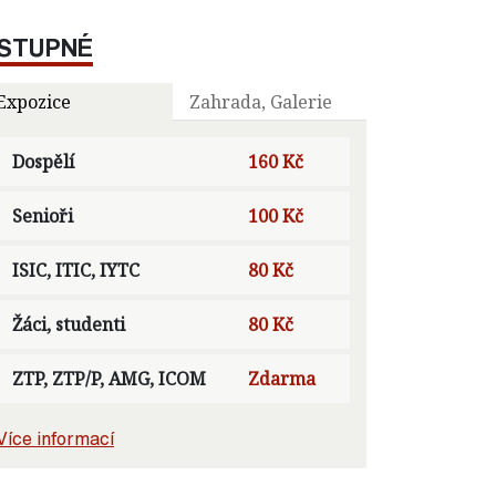
STUPNÉ
Expozice
Zahrada, Galerie
Dospělí
160 Kč
Senioři
100 Kč
ISIC, ITIC, IYTC
80 Kč
Žáci, studenti
80 Kč
ZTP, ZTP/P, AMG, ICOM
Zdarma
Více informací