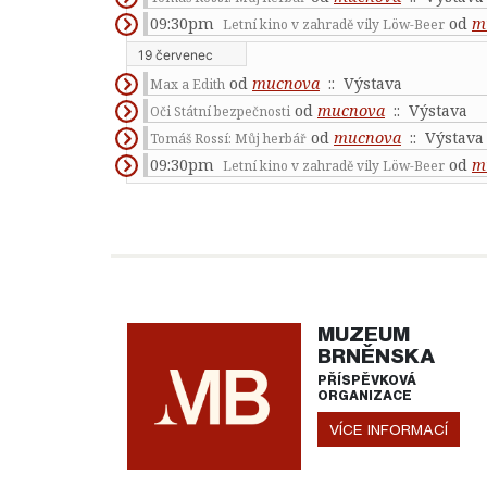
09:30pm
od
m
Letní kino v zahradě vily Löw-Beer
19 červenec
od
mucnova
:: Výstava
Max a Edith
od
mucnova
:: Výstava
Oči Státní bezpečnosti
od
mucnova
:: Výstava
Tomáš Rossí: Můj herbář
09:30pm
od
m
Letní kino v zahradě vily Löw-Beer
MUZEUM
BRNĚNSKA
PŘÍSPĚVKOVÁ
ORGANIZACE
VÍCE INFORMACÍ