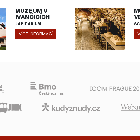
MUZEUM V
M
IVANČICÍCH
V
LAPIDÁRIUM
SC
VÍCE INFORMACÍ
V