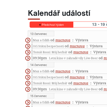
Kalendář událostí
13 - 19
Předchozí týden
13 červenec
od
mucnova
:: Výstava
Max a Edith
od
mucnova
:: Výstava
Oči Státní bezpečnosti
od
mucnova
:: Výstava
Tomáš Rossí: Můj herbář
09:30pm
od
m
Letní kino v zahradě vily Löw-Beer
14 červenec
od
mucnova
:: Výstava
Max a Edith
od
mucnova
:: Výstava
Oči Státní bezpečnosti
od
mucnova
:: Výstava
Tomáš Rossí: Můj herbář
09:30pm
od
m
Letní kino v zahradě vily Löw-Beer
15 červenec
od
mucnova
:: Výstava
Max a Edith