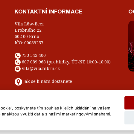
KONTAKTNÍ INFORMACE
O
Vila Löw-Beer
Drobného 22
602 00 Brno
IČO: 00089257
733 542 400
607 089 968 (prohlídky, ÚT-NE 10:00-18:00)
vila@vila.mbrn.cz
Jak se k nám dostanete
ookie", poskytnete tím souhlas k jejich ukládání na vašem
l Rights Reserved Muzeum Brněnska © 2020, Webdesign by
LE CLAVERA s.r
s analýzou využití dat a s našimi marketingovými snahami.
Textová verze
|
Mapa stránek
|
Prohlášení o přístupnosti