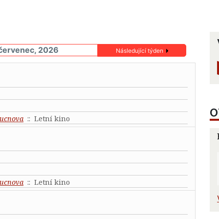
 červenec, 2026
Následující týden
O
ucnova
:: Letní kino
ucnova
:: Letní kino