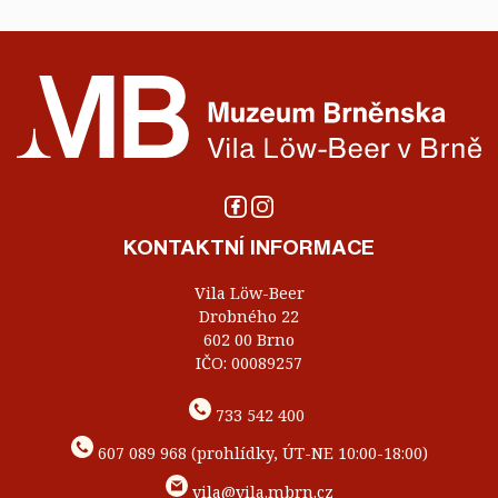
KONTAKTNÍ INFORMACE
Vila Löw-Beer
Drobného 22
602 00 Brno
IČO: 00089257
733 542 400
607 089 968 (prohlídky, ÚT-NE 10:00-18:00)
vila@vila.mbrn.cz