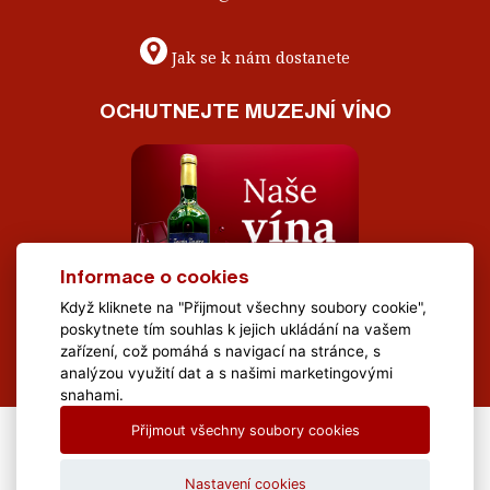
Jak se k nám dostanete
OCHUTNEJTE MUZEJNÍ VÍNO
Informace o cookies
Když kliknete na "Přijmout všechny soubory cookie",
poskytnete tím souhlas k jejich ukládání na vašem
zařízení, což pomáhá s navigací na stránce, s
analýzou využití dat a s našimi marketingovými
snahami.
Přijmout všechny soubory cookies
All Rights Reserved Muzeum Brněnska © 2020, Webdesign by
LE
CLAVERA s.r.o.
Nastavení cookies