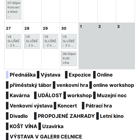
07:00pm
Koncert
a křest
...
1
2
3
27
28
29
30
VE
VE
VE
VE
SLUŽBĚ
SLUŽBĚ
SLUŽBĚ
SLUŽBĚ
- Z h ...
- Z h ...
- Z h ...
- Z h ...
06:00pm
Košt
vína
Přednáška
Výstava
Expozice
Online
příměstský tábor
venkovní hra
online workshop
Kavárna
UDÁLOST
workshop
Muzejní noc
Venkovní výstava
Koncert
Pátrací hra
Divadlo
PROPOJENÉ ZAHRADY
Letní kino
KOŠT VÍNA
Uzavírka
VÝSTAVA V GALERII CELNICE