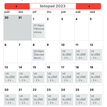
listopad 2023
pon
úte
stř
čtv
pát
sob
ned
30
31
1
2
3
4
5
07:00pm
Flétnové
obrazy
...
6
7
8
9
10
11
12
05:00pm
VE
VE
VE
Židovská
SLUŽBĚ
SLUŽBĚ
SLUŽBĚ
šlecht ...
- Z h ...
- Z h ...
- Z h ...
13
14
15
16
17
18
19
VE
VE
VE
VE
VE
VE
VE
SLUŽBĚ
SLUŽBĚ
SLUŽBĚ
SLUŽBĚ
SLUŽBĚ
SLUŽBĚ
SLUŽBĚ
- Z h ...
- Z h ...
- Z h ...
- Z h ...
- Z h ...
- Z h ...
- Z h ...
20
21
22
23
24
25
26
VE
VE
VE
VE
VE
VE
VE
SLUŽBĚ
SLUŽBĚ
SLUŽBĚ
SLUŽBĚ
SLUŽBĚ
SLUŽBĚ
SLUŽBĚ
- Z h ...
- Z h ...
- Z h ...
- Z h ...
- Z h ...
- Z h ...
- Z h ...