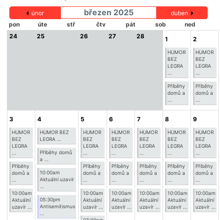
březen 2025
únor
duben
pon
úte
stř
čtv
pát
sob
ned
24
25
26
27
28
1
2
HUMOR
HUMOR
BEZ
BEZ
LEGRA
LEGRA
...
...
Příběhy
Příběhy
domů a
domů a
...
...
3
4
5
6
7
8
9
HUMOR
HUMOR BEZ
HUMOR
HUMOR
HUMOR
HUMOR
HUMOR
BEZ
LEGRA ...
BEZ
BEZ
BEZ
BEZ
BEZ
LEGRA
LEGRA
LEGRA
LEGRA
LEGRA
LEGRA
Příběhy domů
...
...
...
...
...
...
a ...
Příběhy
Příběhy
Příběhy
Příběhy
Příběhy
Příběhy
10:00am
domů a
domů a
domů a
domů a
domů a
domů a
Aktuální uzavír
...
...
...
...
...
...
...
10:00am
10:00am
10:00am
10:00am
10:00am
10:00am
05:30pm
Aktuální
Aktuální
Aktuální
Aktuální
Aktuální
Aktuální
Antisemitismus
uzavír ...
uzavír ...
uzavír ...
uzavír ...
uzavír ...
uzavír ...
...