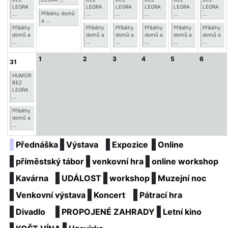
LEGRA
LEGRA
LEGRA
LEGRA
LEGRA
LEGRA
Příběhy domů
...
...
...
...
...
...
a ...
Příběhy
Příběhy
Příběhy
Příběhy
Příběhy
Příběhy
domů a
domů a
domů a
domů a
domů a
domů a
...
...
...
...
...
...
1
2
3
4
5
6
31
HUMOR
BEZ
LEGRA
...
Příběhy
domů a
...
Přednáška
Výstava
Expozice
Online
příměstský tábor
venkovní hra
online workshop
Kavárna
UDÁLOST
workshop
Muzejní noc
Venkovní výstava
Koncert
Pátrací hra
Divadlo
PROPOJENÉ ZAHRADY
Letní kino