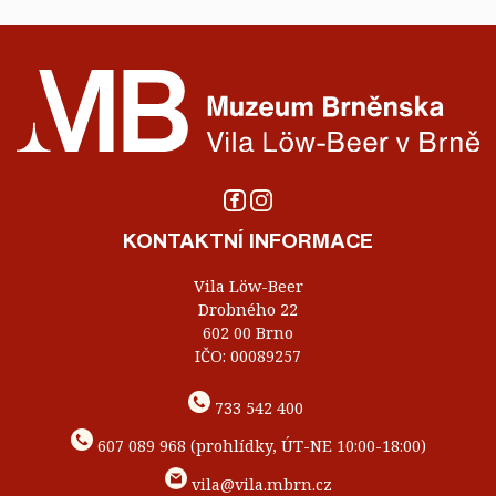
KONTAKTNÍ INFORMACE
Vila Löw-Beer
Drobného 22
602 00 Brno
IČO: 00089257
733 542 400
607 089 968 (prohlídky, ÚT-NE 10:00-18:00)
vila@vila.mbrn.cz