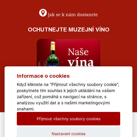
Jak se k nám dostanete
OCHUTNEJTE MUZEJNÍ VÍNO
Informace o cookies
Když kliknete na "Přijmout všechny soubory cookie",
poskytnete tím souhlas k jejich ukládání na vašem
zařízení, což pomáhá s navigací na stránce, s
analýzou využití dat a s našimi marketingovými
snahami.
Přijmout všechny soubory cookies
All Rights Reserved Muzeum Brněnska © 2020, Webdesign by
LE
CLAVERA s.r.o.
Nastavení cookies