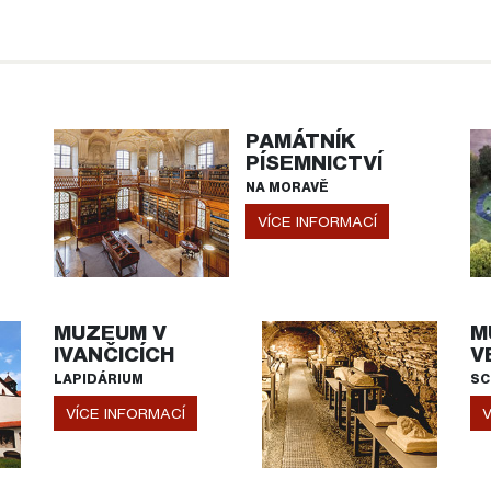
PAMÁTNÍK
PÍSEMNICTVÍ
NA MORAVĚ
VÍCE INFORMACÍ
MUZEUM V
M
IVANČICÍCH
V
LAPIDÁRIUM
SC
VÍCE INFORMACÍ
V