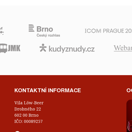
KONTAKTNÍ INFORMACE
O
Vila Löw-Beer
Drobného 22
602 00 Brno
IČO: 00089257