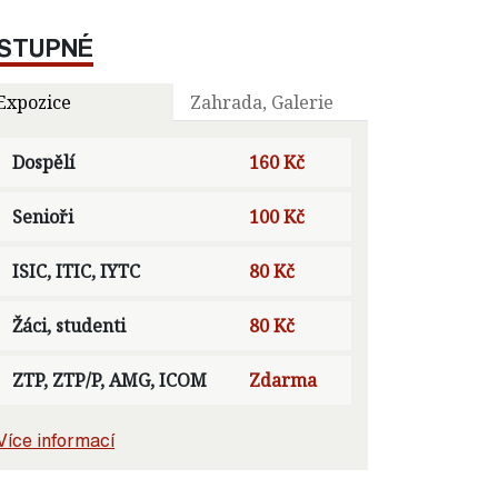
STUPNÉ
Expozice
Zahrada, Galerie
Dospělí
160 Kč
Senioři
100 Kč
ISIC, ITIC, IYTC
80 Kč
Žáci, studenti
80 Kč
ZTP, ZTP/P, AMG, ICOM
Zdarma
Více informací