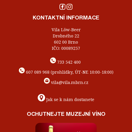
KONTAKTNÍ INFORMACE
Vila Löw-Beer
Drobného 22
602 00 Brno
IČO: 00089257
733 542 400
607 089 968 (prohlídky, ÚT-NE 10:00-18:00)
vila@vila.mbrn.cz
Jak se k nám dostanete
OCHUTNEJTE MUZEJNÍ VÍNO