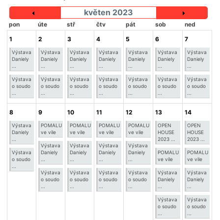
květen 2023
pon
úte
stř
čtv
pát
sob
ned
1
2
3
4
5
6
7
Výstava
Výstava
Výstava
Výstava
Výstava
Výstava
Výstava
Daniely
Daniely
Daniely
Daniely
Daniely
Daniely
Daniely
...
...
...
...
...
...
...
Výstava
Výstava
Výstava
Výstava
Výstava
Výstava
Výstava
o soudo
o soudo
o soudo
o soudo
o soudo
o soudo
o soudo
...
...
...
...
...
...
...
8
9
10
11
12
13
14
Výstava
POMALU
POMALU
POMALU
POMALU
OPEN
OPEN
Daniely
ve vile
ve vile
ve vile
ve vile
HOUSE
HOUSE
...
2023 ...
2023 ...
Výstava
Výstava
Výstava
Výstava
Výstava
Daniely
Daniely
Daniely
Daniely
POMALU
POMALU
o soudo
...
...
...
...
ve vile
ve vile
...
Výstava
Výstava
Výstava
Výstava
Výstava
Výstava
o soudo
o soudo
o soudo
o soudo
Daniely
Daniely
...
...
...
...
...
...
Výstava
Výstava
o soudo
o soudo
...
...