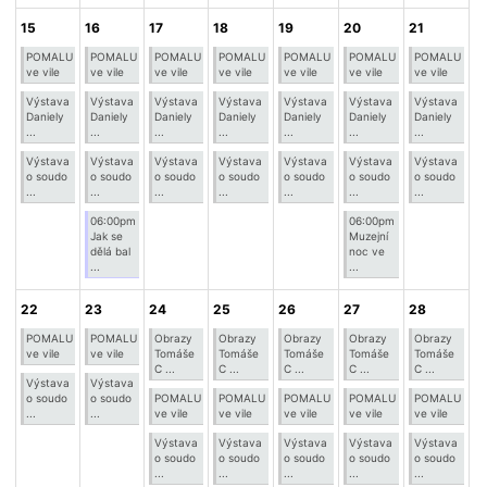
15
16
17
18
19
20
21
POMALU
POMALU
POMALU
POMALU
POMALU
POMALU
POMALU
ve vile
ve vile
ve vile
ve vile
ve vile
ve vile
ve vile
Výstava
Výstava
Výstava
Výstava
Výstava
Výstava
Výstava
Daniely
Daniely
Daniely
Daniely
Daniely
Daniely
Daniely
...
...
...
...
...
...
...
Výstava
Výstava
Výstava
Výstava
Výstava
Výstava
Výstava
o soudo
o soudo
o soudo
o soudo
o soudo
o soudo
o soudo
...
...
...
...
...
...
...
06:00pm
06:00pm
Jak se
Muzejní
dělá bal
noc ve
...
...
22
23
24
25
26
27
28
POMALU
POMALU
Obrazy
Obrazy
Obrazy
Obrazy
Obrazy
ve vile
ve vile
Tomáše
Tomáše
Tomáše
Tomáše
Tomáše
C ...
C ...
C ...
C ...
C ...
Výstava
Výstava
o soudo
o soudo
POMALU
POMALU
POMALU
POMALU
POMALU
...
...
ve vile
ve vile
ve vile
ve vile
ve vile
Výstava
Výstava
Výstava
Výstava
Výstava
o soudo
o soudo
o soudo
o soudo
o soudo
...
...
...
...
...