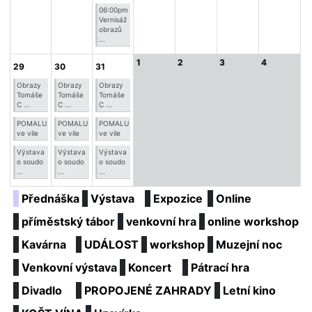
06:00pm
Vernisáž
obrazů
...
1
2
3
4
29
30
31
Obrazy
Obrazy
Obrazy
Tomáše
Tomáše
Tomáše
C ...
C ...
C ...
POMALU
POMALU
POMALU
ve vile
ve vile
ve vile
Výstava
Výstava
Výstava
o soudo
o soudo
o soudo
...
...
...
Přednáška
Výstava
Expozice
Online
příměstský tábor
venkovní hra
online workshop
Kavárna
UDÁLOST
workshop
Muzejní noc
Venkovní výstava
Koncert
Pátrací hra
Divadlo
PROPOJENÉ ZAHRADY
Letní kino