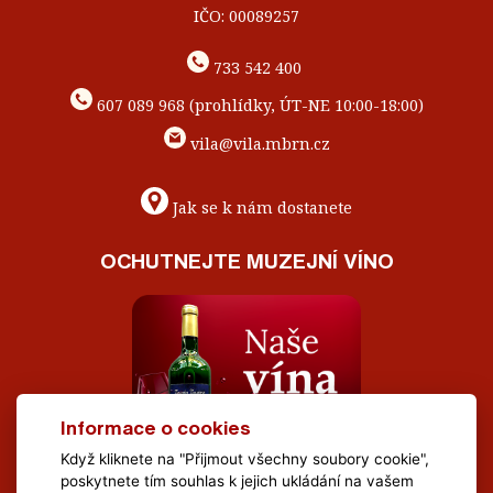
IČO: 00089257
733 542 400
607 089 968 (prohlídky, ÚT-NE 10:00-18:00)
vila@vila.mbrn.cz
Jak se k nám dostanete
OCHUTNEJTE MUZEJNÍ VÍNO
Informace o cookies
Když kliknete na "Přijmout všechny soubory cookie",
poskytnete tím souhlas k jejich ukládání na vašem