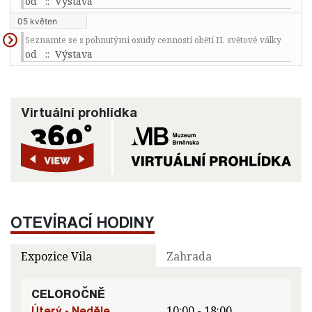
od
:: Výstava
05 květen
Seznamte se s pohnutými osudy cenností obětí II. světové války
od
:: Výstava
Virtuální prohlídka
OTEVÍRACÍ HODINY
Expozice Vila
Zahrada
CELOROČNĚ
Úterý - Neděle
10:00 - 18:00