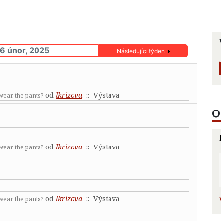
16 únor, 2025
Následující týden
od
lkrizova
:: Výstava
wear the pants?
O
od
lkrizova
:: Výstava
wear the pants?
od
lkrizova
:: Výstava
wear the pants?