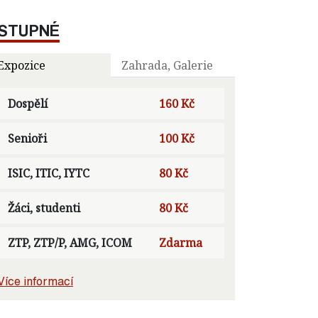
STUPNÉ
Expozice
Zahrada, Galerie
Dospělí
160 Kč
Senioři
100 Kč
ISIC, ITIC, IYTC
80 Kč
Žáci, studenti
80 Kč
ZTP, ZTP/P, AMG, ICOM
Zdarma
Více informací