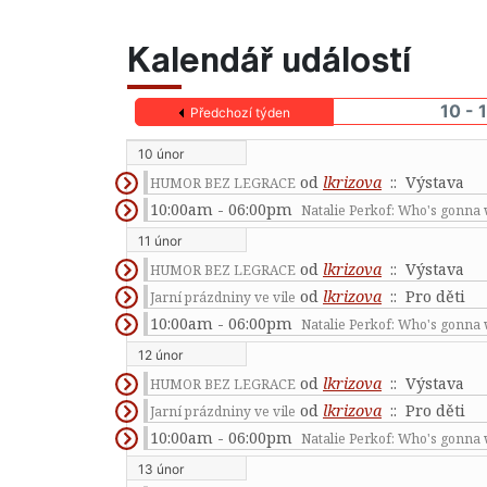
Kalendář událostí
10 - 
Předchozí týden
10 únor
od
lkrizova
:: Výstava
HUMOR BEZ LEGRACE
10:00am - 06:00pm
Natalie Perkof: Who's gonna 
11 únor
od
lkrizova
:: Výstava
HUMOR BEZ LEGRACE
od
lkrizova
:: Pro děti
Jarní prázdniny ve vile
10:00am - 06:00pm
Natalie Perkof: Who's gonna 
12 únor
od
lkrizova
:: Výstava
HUMOR BEZ LEGRACE
od
lkrizova
:: Pro děti
Jarní prázdniny ve vile
10:00am - 06:00pm
Natalie Perkof: Who's gonna 
13 únor