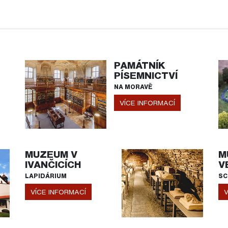
PAMÁTNÍK
PÍSEMNICTVÍ
NA MORAVĚ
VÍCE INFORMACÍ
MUZEUM V
M
IVANČICÍCH
V
LAPIDÁRIUM
SC
VÍCE INFORMACÍ
V