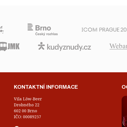
KONTAKTNÍ INFORMACE
O
Vila Löw-Beer
Drobného 22
602 00 Brno
IČO: 00089257